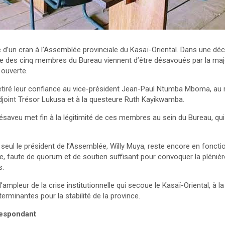
 d’un cran à l’Assemblée provinciale du Kasaï-Oriental. Dans une décl
re des cinq membres du Bureau viennent d’être désavoués par la maj
 ouverte.
retiré leur confiance au vice-président Jean-Paul Ntumba Mboma, au 
joint Trésor Lukusa et à la questeure Ruth Kayikwamba.
désaveu met fin à la légitimité de ces membres au sein du Bureau, qu
eul le président de l’Assemblée, Willy Muya, reste encore en foncti
e, faute de quorum et de soutien suffisant pour convoquer la plénièr
s.
l’ampleur de la crise institutionnelle qui secoue le Kasaï-Oriental, à la
terminantes pour la stabilité de la province.
respondant