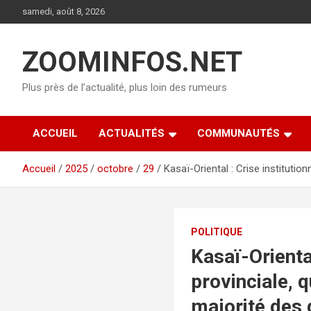
Aller
samedi, août 8, 2026
au
contenu
ZOOMINFOS.NET
Plus près de l’actualité, plus loin des rumeurs
ACCUEIL
ACTUALITÉS
COMMUNAUTÉS
Accueil
2025
octobre
29
Kasaï-Oriental : Crise instituti
POLITIQUE
Kasaï-Oriental
provinciale,
majorité des