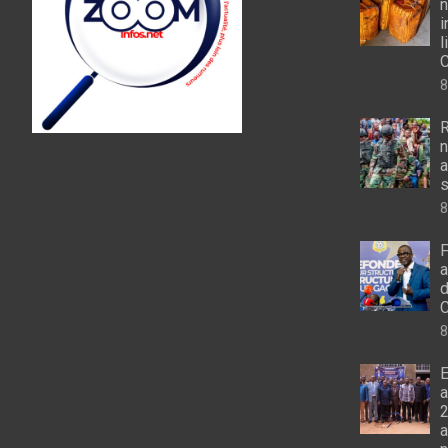
n
i
l
8
R
n
a
s
8
F
a
d
C
8
E
a
2
a