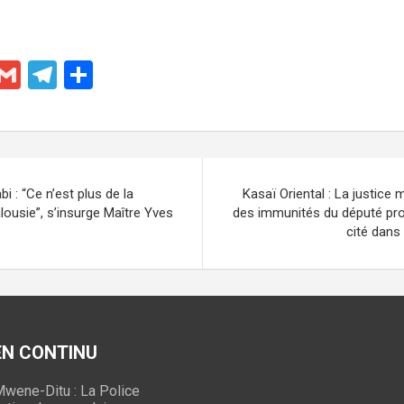
X
G
T
P
m
el
ar
ail
e
ta
gr
g
a
er
i : “Ce n’est plus de la
Kasaï Oriental : La justice mi
m
jalousie”, s’insurge Maître Yves
des immunités du député prov
cité dans
 EN CONTINU
wene-Ditu : La Police