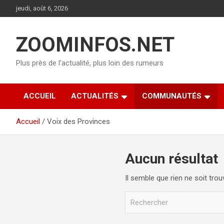
Aller
jeudi, août 6, 2026
au
contenu
ZOOMINFOS.NET
Plus près de l’actualité, plus loin des rumeurs
ACCUEIL
ACTUALITÉS
COMMUNAUTÉS
Accueil
Voix des Provinces
Aucun résultat
Il semble que rien ne soit tro
R
e
c