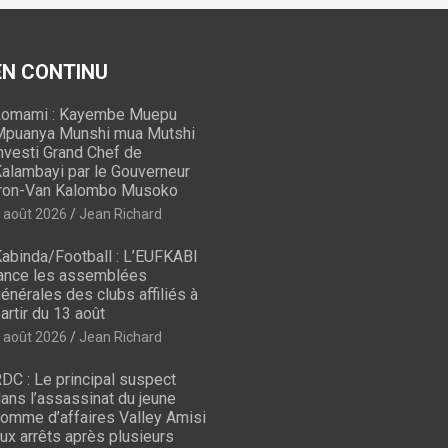
 EN CONTINU
omami : Kayembe Muepu
puanya Munshi mua Mutshi
nvesti Grand Chef de
alambayi par le Gouverneur
ron-Van Kalombo Musoko
 août 2026
Jean Richard
abinda/Football : L’EUFKABI
ance les assemblées
énérales des clubs affiliés à
artir du 13 août
 août 2026
Jean Richard
DC : Le principal suspect
ans l’assassinat du jeune
omme d’affaires Valley Amisi
ux arrêts après plusieurs