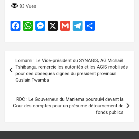
83 Vues
F
W
M
X
G
T
P
a
h
es
m
el
ar
ce
at
se
ail
e
ta
b
s
n
gr
g
Navigation
Lomami : Le Vice-président du SYNAGIS, AG Michaël
o
A
g
a
er
de
Tshibangu, remercie les autorités et les AGIS mobilisés
o
p
er
m
pour des obsèques dignes du président provincial
l’article
Guslain Fwamba
k
p
RDC : Le Gouverneur du Maniema poursuivi devant la
Cour des comptes pour un présumé détournement de
fonds publics