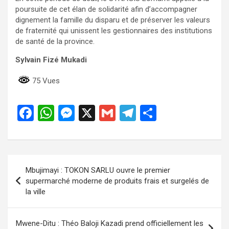
poursuite de cet élan de solidarité afin d’accompagner
dignement la famille du disparu et de préserver les valeurs
de fraternité qui unissent les gestionnaires des institutions
de santé de la province.
Sylvain Fizé Mukadi
75 Vues
F
W
M
X
G
T
P
a
h
es
m
el
ar
ce
at
se
ail
e
ta
b
s
n
gr
g
Navigation
Mbujimayi : TOKON SARLU ouvre le premier
o
A
g
a
er
de
supermarché moderne de produits frais et surgelés de
o
p
er
m
la ville
l’article
k
p
Mwene-Ditu : Théo Baloji Kazadi prend officiellement les