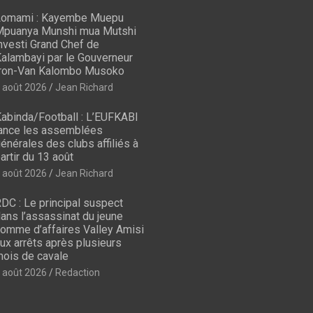
omami : Kayembe Muepu
puanya Munshi mua Mutshi
nvesti Grand Chef de
alambayi par le Gouverneur
ron-Van Kalombo Musoko
 août 2026
Jean Richard
abinda/Football : L’EUFKABI
ance les assemblées
énérales des clubs affiliés à
artir du 13 août
 août 2026
Jean Richard
DC : Le principal suspect
ans l’assassinat du jeune
omme d’affaires Valley Amisi
ux arrêts après plusieurs
ois de cavale
 août 2026
Redaction