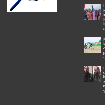
L
M
i
K
I
6
K
l
g
p
5
R
d
h
a
m
3