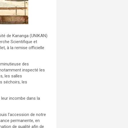
ersité de Kananga (UNIKAN)
erche Scientifique et
t, à la remise officielle
e minutieuse des
 a notamment inspecté les
s, les salles
es séchoirs, les
i leur incombe dans la
puis l’accession de notre
enance permanente, en
tion de qualité afin de