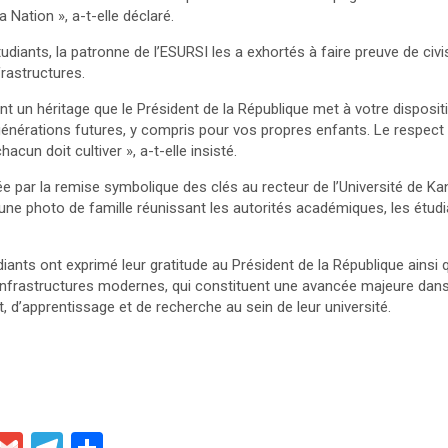
 Nation », a-t-elle déclaré.
udiants, la patronne de l’ESURSI les a exhortés à faire preuve de civ
frastructures.
t un héritage que le Président de la République met à votre disposit
générations futures, y compris pour vos propres enfants. Le respect
cun doit cultiver », a-t-elle insisté.
e par la remise symbolique des clés au recteur de l’Université de K
une photo de famille réunissant les autorités académiques, les étudi
iants ont exprimé leur gratitude au Président de la République ainsi q
 infrastructures modernes, qui constituent une avancée majeure dans
 d’apprentissage et de recherche au sein de leur université.
X
G
T
P