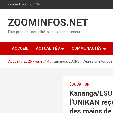
Aller
vendredi, août 7, 2026
au
contenu
ZOOMINFOS.NET
Plus près de l’actualité, plus loin des rumeurs
ACCUEIL
ACTUALITÉS
COMMUNAUTÉS
Accueil
2026
juillet
4
Kananga/ESURSI : Après une longue a
ÉDUCATION
Kananga/ESURS
l’UNIKAN reço
des mains de 