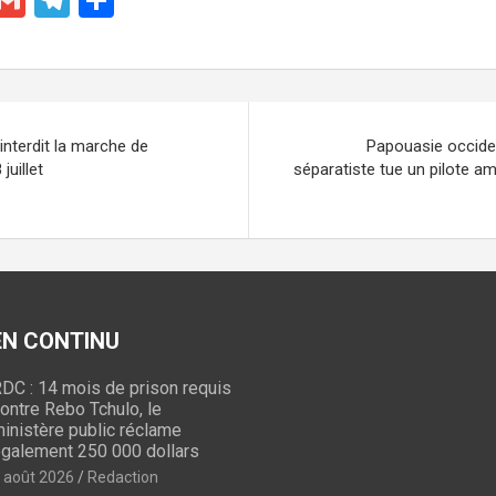
m
el
ar
ail
e
ta
gr
g
a
er
interdit la marche de
Papouasie occide
m
juillet
séparatiste tue un pilote am
 EN CONTINU
DC : 14 mois de prison requis
ontre Rebo Tchulo, le
inistère public réclame
galement 250 000 dollars
 août 2026
Redaction