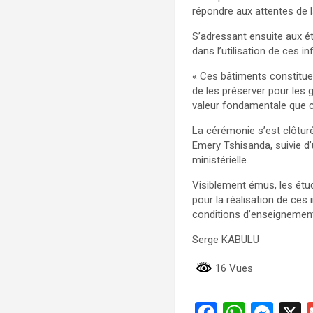
répondre aux attentes de la
S’adressant ensuite aux ét
dans l’utilisation de ces in
« Ces bâtiments constituen
de les préserver pour les 
valeur fondamentale que cha
La cérémonie s’est clôturé
Emery Tshisanda, suivie d’
ministérielle.
Visiblement émus, les étud
pour la réalisation de ces
conditions d’enseignement,
Serge KABULU
16 Vues
F
W
M