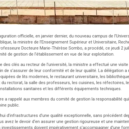
guration officielle, en janvier dernier, du nouveau campus de l’Univ
blique, la ministre de l’Enseignement Supérieur et Universitaire, Rech
rofesseure Docteure Marie-Thérèse Sombo, a procédé, ce jeudi 2 juille
ité de gestion de l’établissement en vue de leur exploitation.
 des clés au recteur de l’université, la ministre a effectué une visit
afin de s’assurer de leur conformité et de leur qualité. La délégation
quipées de lits modernes, le restaurant universitaire, les bibliothèque
du rectorat, la salle des professeurs, les cuisines, les réfectoires, l
 installations sanitaires et les différents équipements techniques.
stre a rappelé aux membres du comité de gestion la responsabilité qu
ine public.
hui d’infrastructures d’une qualité exceptionnelle, sans précédent de
us avez le devoir d’en assurer une gestion rigoureuse et une maint
s investissements doivent impérativement s’accompagner d’une forma