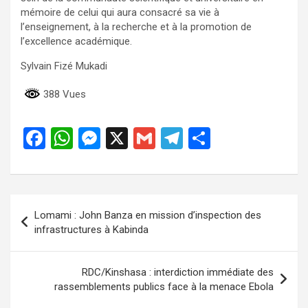
mémoire de celui qui aura consacré sa vie à
l’enseignement, à la recherche et à la promotion de
l’excellence académique.
Sylvain Fizé Mukadi
388 Vues
F
W
M
X
G
T
P
a
h
es
m
el
ar
ce
at
se
ail
e
ta
b
s
n
gr
g
Navigation
Lomami : John Banza en mission d’inspection des
o
A
g
a
er
de
infrastructures à Kabinda
o
p
er
m
l’article
k
p
RDC/Kinshasa : interdiction immédiate des
rassemblements publics face à la menace Ebola