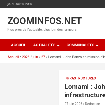
Aller
jeudi, août 6, 2026
au
contenu
ZOOMINFOS.NET
Plus près de l’actualité, plus loin des rumeurs
ACCUEIL
ACTUALITÉS
COMMUNAUTÉS
Accueil
2026
juin
27
Lomami : John Banza en mission d’in
INFRASTRUCTURES
Lomami : Joh
infrastructur
27 juin 2026
Redaction