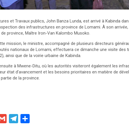
tures et Travaux publics, John Banza Lunda, est arrivé à Kabinda dans
spection des infrastructures en province de Lomami. À son arrivée, i
eur de province, Maître Iron-Van Kalombo Musoko.
te mission, le ministre, accompagné de plusieurs directeurs généra
putés nationaux de Lomami, effectuera ce dimanche une visite des tr
), ainsi que de la voirie urbaine de Kabinda.
nsuite à Mwene-Ditu, où les autorités visiteront également les infra
 leur état d’avancement et les besoins prioritaires en matière de dé
partie de la province.
X
G
T
P
m
el
ar