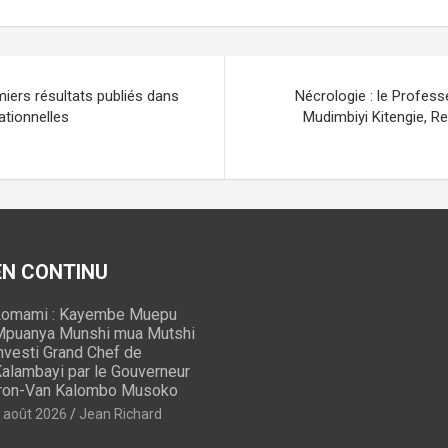
ail
e
ta
gr
g
a
er
iers résultats publiés dans
Nécrologie : le Profes
m
ationnelles
Mudimbiyi Kitengie, Re
 EN CONTINU
omami : Kayembe Muepu
puanya Munshi mua Mutshi
nvesti Grand Chef de
alambayi par le Gouverneur
ron-Van Kalombo Musoko
 août 2026
Jean Richard