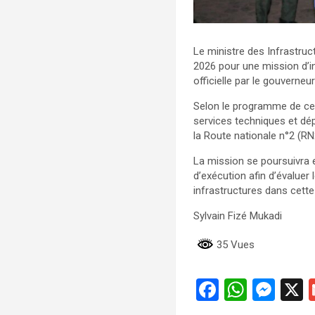
Le ministre des Infrastruc
2026 pour une mission d’in
officielle par le gouvern
Selon le programme de cet
services techniques et dé
la Route nationale n°2 (RN2
La mission se poursuivra e
d’exécution afin d’évaluer
infrastructures dans cette 
Sylvain Fizé Mukadi
35 Vues
F
W
M
a
h
es