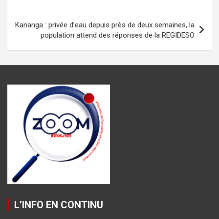
o
p
er
m
l’article
k
p
Kananga : privée d’eau depuis près de deux semaines, la
population attend des réponses de la REGIDESO
L’INFO EN CONTINU