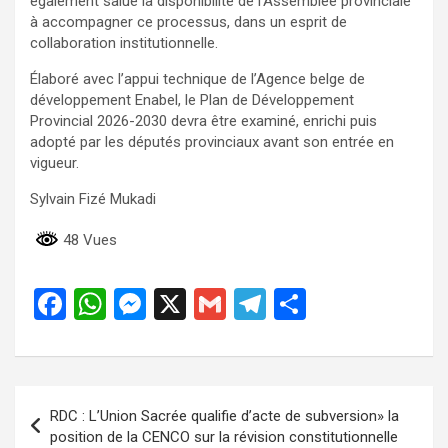
également salué la disponibilité de l’Assemblée provinciale
à accompagner ce processus, dans un esprit de
collaboration institutionnelle.
Élaboré avec l’appui technique de l’Agence belge de
développement Enabel, le Plan de Développement
Provincial 2026-2030 devra être examiné, enrichi puis
adopté par les députés provinciaux avant son entrée en
vigueur.
Sylvain Fizé Mukadi
48 Vues
F
W
M
X
G
T
P
a
h
es
m
el
ar
ce
at
se
ail
e
ta
b
s
n
gr
g
Navigation
RDC : L’Union Sacrée qualifie d’acte de subversion» la
o
A
g
a
er
de
position de la CENCO sur la révision constitutionnelle