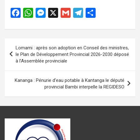
F
W
M
X
G
T
P
a
h
es
m
el
ar
ce
at
se
ail
e
ta
b
s
n
gr
g
Navigation
Lomami : après son adoption en Conseil des ministres,
o
A
g
a
er
de
le Plan de Développement Provincial 2026-2030 déposé
o
p
er
m
à l’Assemblée provinciale
l’article
k
p
Kananga : Pénurie d’eau potable à Kantanga le député
provincial Bambi interpelle la REGIDESO