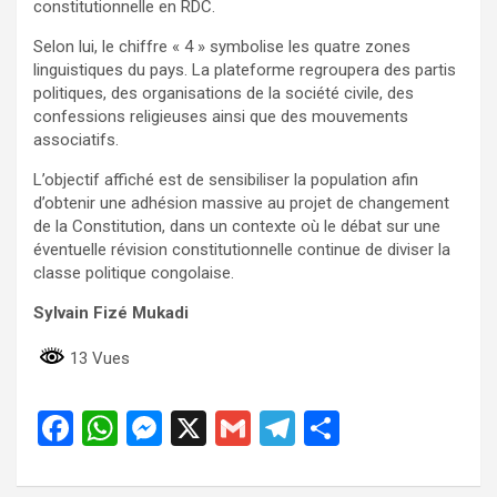
constitutionnelle en RDC.
Selon lui, le chiffre « 4 » symbolise les quatre zones
linguistiques du pays. La plateforme regroupera des partis
politiques, des organisations de la société civile, des
confessions religieuses ainsi que des mouvements
associatifs.
L’objectif affiché est de sensibiliser la population afin
d’obtenir une adhésion massive au projet de changement
de la Constitution, dans un contexte où le débat sur une
éventuelle révision constitutionnelle continue de diviser la
classe politique congolaise.
Sylvain Fizé Mukadi
13 Vues
F
W
M
X
G
T
P
a
h
es
m
el
ar