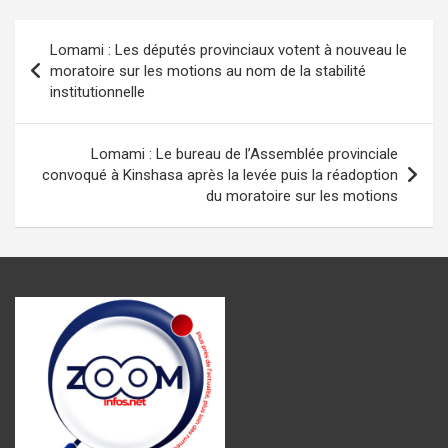
ce
at
se
ail
e
ta
b
s
n
gr
g
Navigation
Lomami : Les députés provinciaux votent à nouveau le
o
A
g
a
er
de
moratoire sur les motions au nom de la stabilité
o
p
er
m
institutionnelle
l’article
k
p
Lomami : Le bureau de l’Assemblée provinciale
convoqué à Kinshasa après la levée puis la réadoption
du moratoire sur les motions