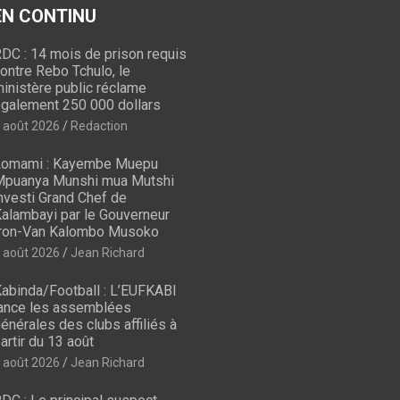
 EN CONTINU
DC : 14 mois de prison requis
ontre Rebo Tchulo, le
inistère public réclame
galement 250 000 dollars
 août 2026
Redaction
omami : Kayembe Muepu
puanya Munshi mua Mutshi
nvesti Grand Chef de
alambayi par le Gouverneur
ron-Van Kalombo Musoko
 août 2026
Jean Richard
abinda/Football : L’EUFKABI
ance les assemblées
énérales des clubs affiliés à
artir du 13 août
 août 2026
Jean Richard