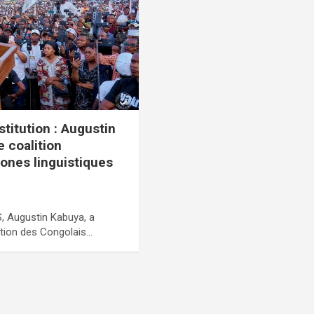
itution : Augustin
e coalition
zones linguistiques
S, Augustin Kabuya, a
ition des Congolais…