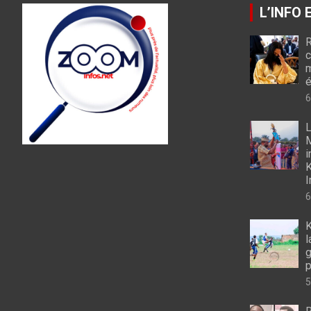
L’INFO
R
c
m
é
6
L
M
i
K
I
6
K
l
g
p
5