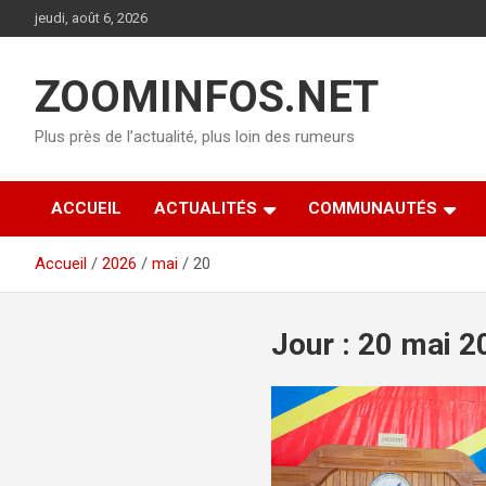
Aller
jeudi, août 6, 2026
au
contenu
ZOOMINFOS.NET
Plus près de l’actualité, plus loin des rumeurs
ACCUEIL
ACTUALITÉS
COMMUNAUTÉS
Accueil
2026
mai
20
Jour :
20 mai 2