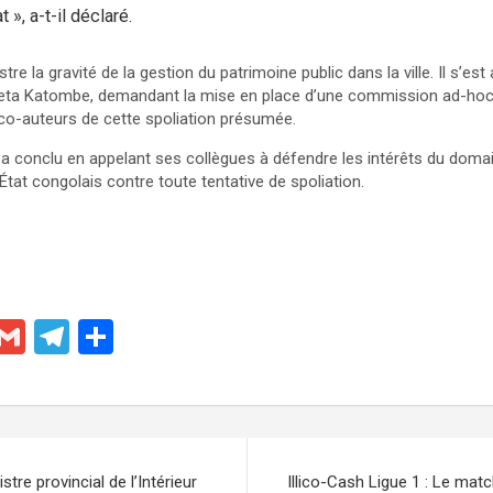
 », a-t-il déclaré.
ustre la gravité de la gestion du patrimoine public dans la ville. Il s’est 
 Keta Katombe, demandant la mise en place d’une commission ad-hoc c
 co-auteurs de cette spoliation présumée.
 a conclu en appelant ses collègues à défendre les intérêts du domain
État congolais contre toute tentative de spoliation.
X
G
T
P
m
el
ar
ail
e
ta
gr
g
a
er
stre provincial de l’Intérieur
Illico-Cash Ligue 1 : Le ma