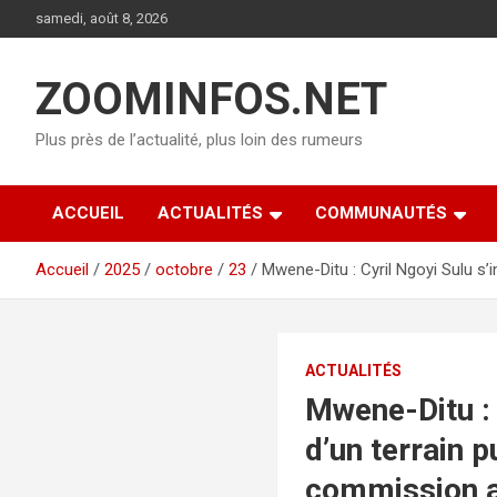
Aller
samedi, août 8, 2026
au
contenu
ZOOMINFOS.NET
Plus près de l’actualité, plus loin des rumeurs
ACCUEIL
ACTUALITÉS
COMMUNAUTÉS
Accueil
2025
octobre
23
Mwene-Ditu : Cyril Ngoyi Sulu s’
ACTUALITÉS
Mwene-Ditu : 
d’un terrain p
commission 