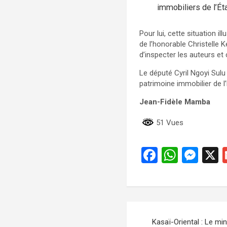
immobiliers de l’État
Pour lui, cette situation ill
de l’honorable Christelle
d’inspecter les auteurs et
Le député Cyril Ngoyi Sulu
patrimoine immobilier de l’
Jean-Fidèle Mamba
51 Vues
F
W
M
a
h
es
ce
at
se
b
s
n
Navigation
o
A
g
Kasaï-Oriental : Le mini