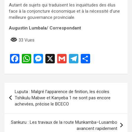
Autant de sujets qui traduisent les inquiétudes des élus
face à la conjoncture économique et à la nécessité d’une
meilleure gouvernance provinciale.
Augustin
Lumbala/ Correspondant
33 Vues
F
W
M
X
G
T
P
a
h
es
m
el
ar
ce
at
se
ail
e
ta
b
s
n
gr
g
Navigation
Luputa : Malgré l’apparence de finition, les écoles
o
A
g
a
er
de
Tshikulu Mabwe et Kanyeba 1 ne sont pas encore
o
p
er
m
achevées, précise le BCECO
l’article
k
p
Sankuru : Les travaux de la route Munkamba–Lusambo
avancent rapidement