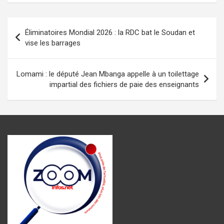
ce
at
se
ail
e
ta
b
s
n
gr
g
Navigation
Éliminatoires Mondial 2026 : la RDC bat le Soudan et
o
A
g
a
er
de
vise les barrages
o
p
er
m
l’article
k
p
Lomami : le député Jean Mbanga appelle à un toilettage
impartial des fichiers de paie des enseignants