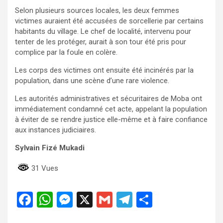
Selon plusieurs sources locales, les deux femmes
victimes auraient été accusées de sorcellerie par certains
habitants du village. Le chef de localité, intervenu pour
tenter de les protéger, aurait à son tour été pris pour
complice par la foule en colère.
Les corps des victimes ont ensuite été incinérés par la
population, dans une scène d’une rare violence.
Les autorités administratives et sécuritaires de Moba ont
immédiatement condamné cet acte, appelant la population
à éviter de se rendre justice elle-même et à faire confiance
aux instances judiciaires.
Sylvain Fizé Mukadi
31 Vues
F
W
M
X
G
T
P
a
h
es
m
el
ar