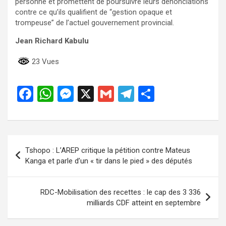
personne et promettent de poursuivre leurs dénonciations
contre ce qu’ils qualifient de “gestion opaque et
trompeuse” de l’actuel gouvernement provincial.
Jean Richard Kabulu
23 Vues
F
W
M
X
G
T
P
a
h
es
m
el
ar
ce
at
se
ail
e
ta
b
s
n
gr
g
Navigation
Tshopo : L’AREP critique la pétition contre Mateus
o
A
g
a
er
de
Kanga et parle d’un « tir dans le pied » des députés
o
p
er
m
l’article
k
p
RDC-Mobilisation des recettes : le cap des 3 336
milliards CDF atteint en septembre