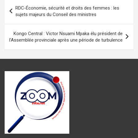
b
s
n
gr
g
Navigation
RDC-Économie, sécurité et droits des femmes : les
o
A
g
a
er
de
sujets majeurs du Conseil des ministres
o
p
er
m
l’article
k
p
Kongo Central : Victor Nsuami Mpaka élu président de
l’Assemblée provinciale après une période de turbulence