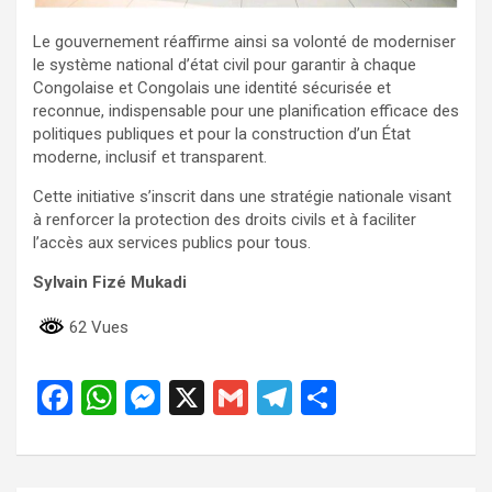
Le gouvernement réaffirme ainsi sa volonté de moderniser
le système national d’état civil pour garantir à chaque
Congolaise et Congolais une identité sécurisée et
reconnue, indispensable pour une planification efficace des
politiques publiques et pour la construction d’un État
moderne, inclusif et transparent.
Cette initiative s’inscrit dans une stratégie nationale visant
à renforcer la protection des droits civils et à faciliter
l’accès aux services publics pour tous.
Sylvain Fizé Mukadi
62 Vues
F
W
M
X
G
T
P
a
h
es
m
el
ar
ce
at
se
ail
e
ta