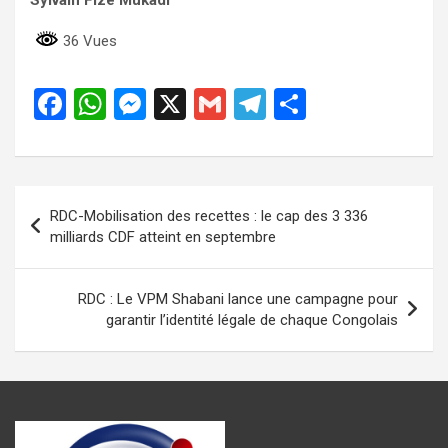
36 Vues
F
W
M
X
G
T
P
a
h
es
m
el
ar
ce
at
se
ail
e
ta
b
s
n
gr
g
Navigation
RDC-Mobilisation des recettes : le cap des 3 336
o
A
g
a
er
de
milliards CDF atteint en septembre
o
p
er
m
l’article
k
p
RDC : Le VPM Shabani lance une campagne pour
garantir l’identité légale de chaque Congolais