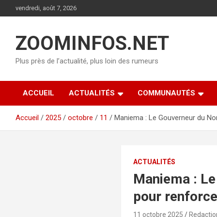
Aller
vendredi, août 7, 2026
au
contenu
ZOOMINFOS.NET
Plus près de l’actualité, plus loin des rumeurs
ACCUEIL
ACTUALITÉS
COMMUNAUTÉS
Accueil
2025
octobre
11
Maniema : Le Gouverneur du Nor
ACTUALITÉS
Maniema : Le
pour renforce
11 octobre 2025
Redactio