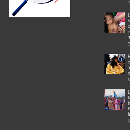
7
L
V
p
e
r
7
R
c
m
é
6
L
M
i
K
I
6