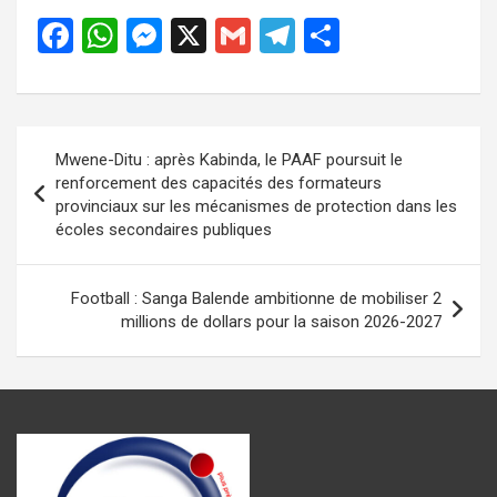
F
W
M
X
G
T
P
a
h
es
m
el
ar
ce
at
se
ail
e
ta
b
s
n
gr
g
Navigation
Mwene-Ditu : après Kabinda, le PAAF poursuit le
o
A
g
a
er
de
renforcement des capacités des formateurs
o
p
er
m
provinciaux sur les mécanismes de protection dans les
l’article
écoles secondaires publiques
k
p
Football : Sanga Balende ambitionne de mobiliser 2
millions de dollars pour la saison 2026-2027