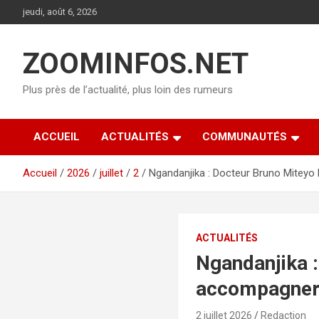
Aller
jeudi, août 6, 2026
au
contenu
ZOOMINFOS.NET
Plus près de l’actualité, plus loin des rumeurs
ACCUEIL
ACTUALITÉS
COMMUNAUTÉS
Accueil
2026
juillet
2
Ngandanjika : Docteur Bruno Mitey
ACTUALITÉS
Ngandanjika 
accompagner 
2 juillet 2026
Redaction