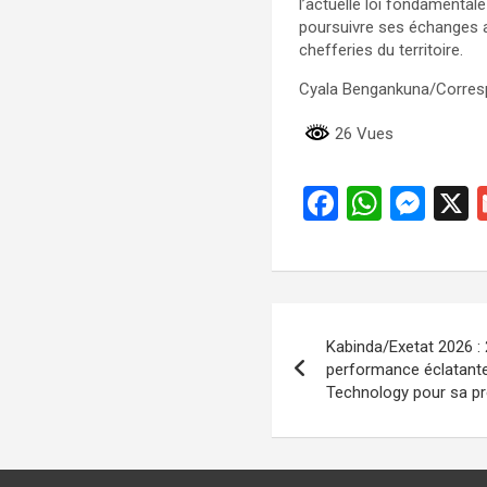
l’actuelle loi fondamentale
poursuivre ses échanges a
chefferies du territoire.
Cyala Bengankuna/Corres
26 Vues
F
W
M
a
h
es
ce
at
se
b
s
n
Navigation
o
A
g
Kabinda/Exetat 2026 : 
de
o
p
er
performance éclatant
Technology pour sa pr
k
p
l’article