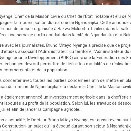
enge, Chef de la Maison civile du Chef de l’État, notable et élu de 
ner la modernisation du marché de Ngandanjika. Cette annonce a été
érence de presse organisée à Bakwa Mulumba Tshileo, dans la salle 
s d’une semaine qui l’a conduit dans la cité de Ngandanjika et à Bal
re avec les journalistes, Bruno Miteyo Nyenge a précisé que ce proj
d’études associant l’Administrateur du territoire, l’Administrateur du
yenge pour le Développement (ADBD) ainsi que la Fédération des En
es échanges devront permettre de définir les modalités de réalisat
s commerçants et de la population:
 concerter avec toutes les parties concernées afin de mettre en plac
ion du marché de Ngandanjika », a déclaré le Chef de la Maison civile
a a également annoncé un investissement agricole dans la chefferi
t labourés au profit de la population. Selon lui, les travaux de dess
juillet afin de lancer la campagne agricole.
s d’actualité, le Docteur Bruno Miteyo Nyenge est aussi revenu sur 
Constitution, un sujet qu’il a évoqué durant son séjour à Ngandanjik