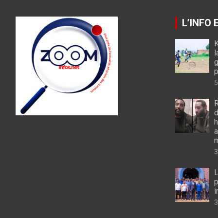
L’INFO
K
l
g
p
5
R
d
h
a
m
3
L
p
i
3