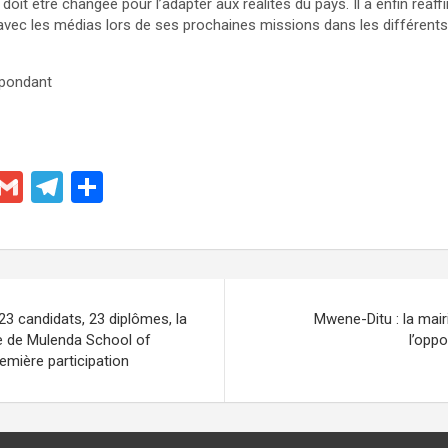
 doit être changée pour l’adapter aux réalités du pays. Il a enfin réaf
vec les médias lors de ses prochaines missions dans les différents 
pondant
X
G
T
P
m
el
ar
ail
e
ta
gr
g
a
er
23 candidats, 23 diplômes, la
Mwene-Ditu : la mair
m
e de Mulenda School of
l’oppo
emière participation