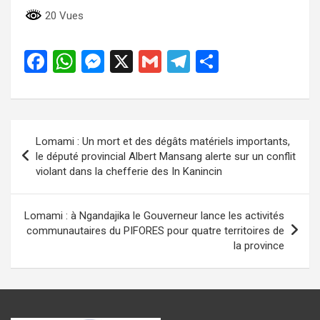
20 Vues
F
W
M
X
G
T
P
a
h
es
m
el
ar
ce
at
se
ail
e
ta
b
s
n
gr
g
Navigation
Lomami : Un mort et des dégâts matériels importants,
o
A
g
a
er
de
le député provincial Albert Mansang alerte sur un conflit
o
p
er
m
violant dans la chefferie des In Kanincin
l’article
k
p
Lomami : à Ngandajika le Gouverneur lance les activités
communautaires du PIFORES pour quatre territoires de
la province