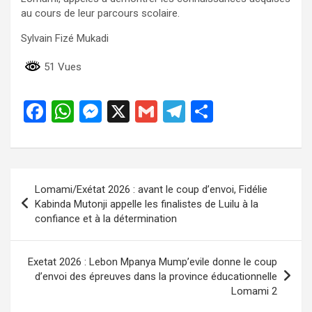
au cours de leur parcours scolaire.
Sylvain Fizé Mukadi
51 Vues
F
W
M
X
G
T
P
a
h
es
m
el
ar
ce
at
se
ail
e
ta
b
s
n
gr
g
Navigation
Lomami/Exétat 2026 : avant le coup d’envoi, Fidélie
o
A
g
a
er
de
Kabinda Mutonji appelle les finalistes de Luilu à la
o
p
er
m
confiance et à la détermination
l’article
k
p
Exetat 2026 : Lebon Mpanya Mump’evile donne le coup
d’envoi des épreuves dans la province éducationnelle
Lomami 2