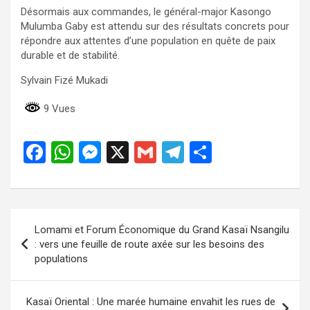
Désormais aux commandes, le général-major Kasongo
Mulumba Gaby est attendu sur des résultats concrets pour
répondre aux attentes d’une population en quête de paix
durable et de stabilité.
Sylvain Fizé Mukadi
9 Vues
F
W
M
X
G
T
P
a
h
es
m
el
ar
ce
at
se
ail
e
ta
b
s
n
gr
g
Navigation
Lomami et Forum Économique du Grand Kasaï Nsangilu
o
A
g
a
er
de
: vers une feuille de route axée sur les besoins des
o
p
er
m
populations
l’article
k
p
Kasaï Oriental : Une marée humaine envahit les rues de