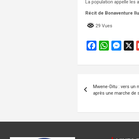
La population appelle les 
Récit de Bonaventure Il
29 Vues
F
W
M
a
h
es
ce
at
se
b
s
n
Navigation
o
A
g
Mwene-Ditu : vers un 
de
o
p
er
après une marche de s
k
p
l’article