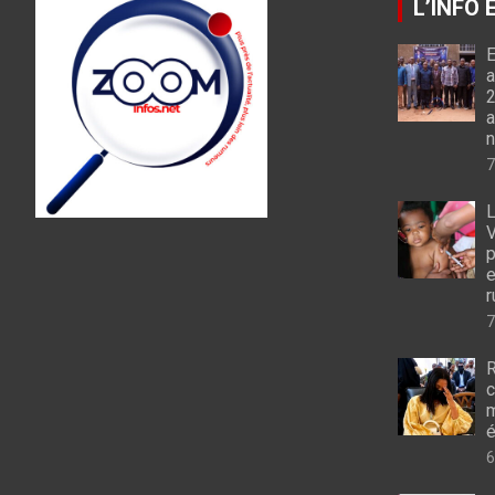
L’INFO
E
a
2
a
n
7
L
V
p
e
r
7
R
c
m
é
6