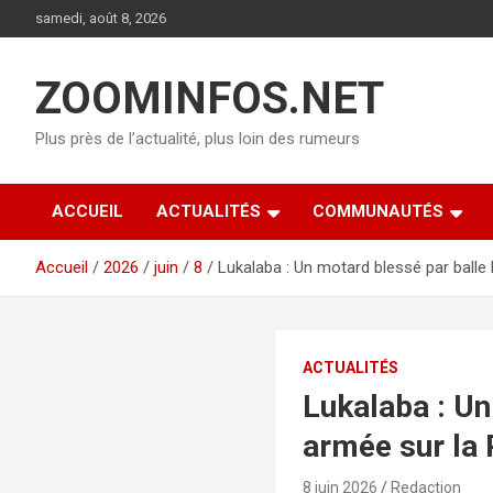
Aller
samedi, août 8, 2026
au
contenu
ZOOMINFOS.NET
Plus près de l’actualité, plus loin des rumeurs
ACCUEIL
ACTUALITÉS
COMMUNAUTÉS
Accueil
2026
juin
8
Lukalaba : Un motard blessé par balle
ACTUALITÉS
Lukalaba : Un
armée sur la
8 juin 2026
Redaction