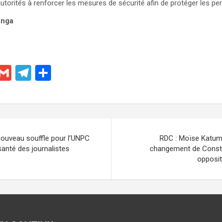
autorités à renforcer les mesures de sécurité afin de protéger les pe
unga
X
G
T
P
m
el
ar
ail
e
ta
gr
g
a
er
nouveau souffle pour l’UNPC
RDC : Moïse Katumb
m
anté des journalistes
changement de Constit
opposit