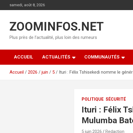
Aller
samedi, août 8, 2026
au
contenu
ZOOMINFOS.NET
Plus près de l’actualité, plus loin des rumeurs
ACCUEIL
ACTUALITÉS
COMMUNAUTÉS
Accueil
2026
juin
5
Ituri : Félix Tshisekedi nomme le gé
POLITIQUE
SÉCURITÉ
Ituri : Félix
Mulumba Bato
5 juin 2026
Redaction