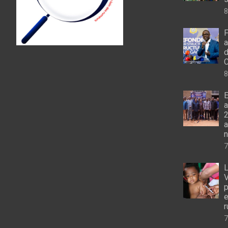
8
F
a
d
C
8
E
a
2
a
n
7
L
V
p
e
r
7