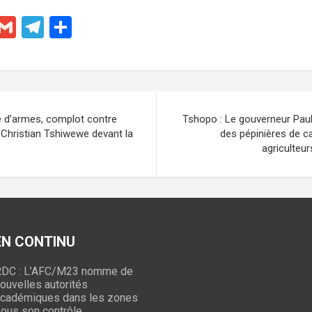
X
G
T
P
m
el
ar
ail
e
ta
gr
g
a
er
le d’armes, complot contre
Tshopo : Le gouverneur Paul
m
, Christian Tshiwewe devant la
des pépinières de 
agriculteur
 EN CONTINU
DC : L’AFC/M23 nomme de
ouvelles autorités
cadémiques dans les zones
ous son contrôle