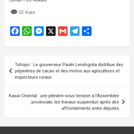
22 Vues
F
W
M
X
G
T
P
a
h
es
m
el
ar
ce
at
se
ail
e
ta
b
s
n
gr
g
Navigation
Tshopo : Le gouverneur Paulin Lendogolia distribue des
o
A
g
a
er
de
pépinières de cacao et des motos aux agriculteurs et
o
p
er
m
inspecteurs ruraux
l’article
k
p
Kasaï-Oriental : une plénière sous tension à l’Assemblée
provinciale, les travaux suspendus après des
affrontements entre députés