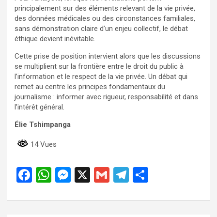
principalement sur des éléments relevant de la vie privée,
des données médicales ou des circonstances familiales,
sans démonstration claire d’un enjeu collectif, le débat
éthique devient inévitable.
Cette prise de position intervient alors que les discussions
se multiplient sur la frontière entre le droit du public à
l’information et le respect de la vie privée. Un débat qui
remet au centre les principes fondamentaux du
journalisme : informer avec rigueur, responsabilité et dans
l’intérêt général.
Élie Tshimpanga
14 Vues
F
W
M
X
G
T
P
a
h
es
m
el
ar
ce
at
se
ail
e
ta