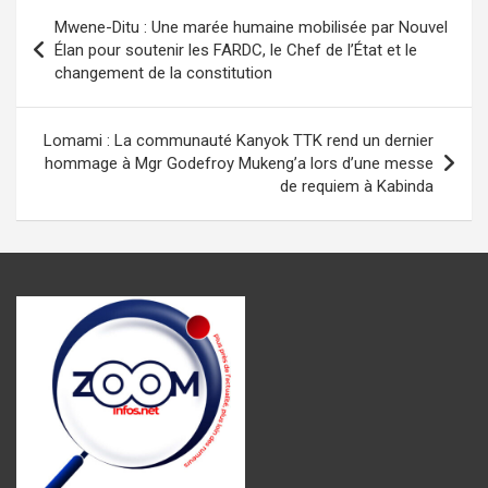
b
s
n
gr
g
Navigation
Mwene-Ditu : Une marée humaine mobilisée par Nouvel
o
A
g
a
er
de
Élan pour soutenir les FARDC, le Chef de l’État et le
o
p
er
m
changement de la constitution
l’article
k
p
Lomami : La communauté Kanyok TTK rend un dernier
hommage à Mgr Godefroy Mukeng’a lors d’une messe
de requiem à Kabinda