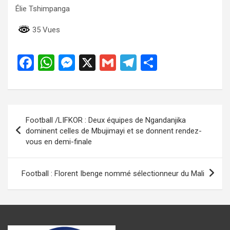
Élie Tshimpanga
35 Vues
F
W
M
X
G
T
P
a
h
es
m
el
ar
ce
at
se
ail
e
ta
b
s
n
gr
g
Navigation
Football /LIFKOR : Deux équipes de Ngandanjika
o
A
g
a
er
de
dominent celles de Mbujimayi et se donnent rendez-
o
p
er
m
vous en demi-finale
l’article
k
p
Football : Florent Ibenge nommé sélectionneur du Mali