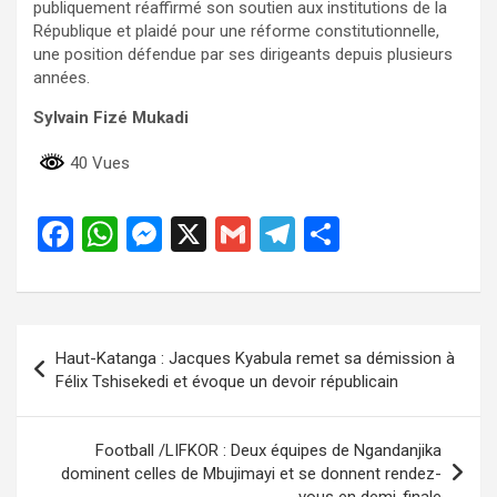
publiquement réaffirmé son soutien aux institutions de la
République et plaidé pour une réforme constitutionnelle,
une position défendue par ses dirigeants depuis plusieurs
années.
Sylvain Fizé Mukadi
40 Vues
F
W
M
X
G
T
P
a
h
es
m
el
ar
ce
at
se
ail
e
ta
b
s
n
gr
g
Navigation
Haut-Katanga : Jacques Kyabula remet sa démission à
o
A
g
a
er
de
Félix Tshisekedi et évoque un devoir républicain
o
p
er
m
l’article
k
p
Football /LIFKOR : Deux équipes de Ngandanjika
dominent celles de Mbujimayi et se donnent rendez-
vous en demi-finale