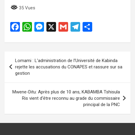
35 Vues
F
W
M
X
G
T
P
a
h
es
m
el
ar
ce
at
se
ail
e
ta
b
s
n
gr
g
Navigation
Lomami : L’administration de l’Université de Kabinda
o
A
g
a
er
de
rejette les accusations du CONAPES et rassure sur sa
o
p
er
m
gestion
l’article
k
p
Mwene-Ditu: Après plus de 10 ans, KABAMBA Tshisula
Ris vient d’être reconnu au grade du commissaire
principal de la PNC