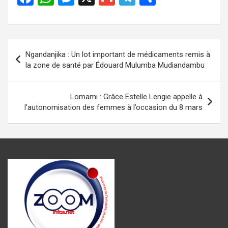
a
h
es
m
el
ar
ce
at
se
ail
e
ta
b
s
n
gr
g
Navigation
Ngandanjika : Un lot important de médicaments remis à
o
A
g
a
er
de
la zone de santé par Édouard Mulumba Mudiandambu
o
p
er
m
l’article
k
p
Lomami : Grâce Estelle Lengie appelle à
l’autonomisation des femmes à l’occasion du 8 mars