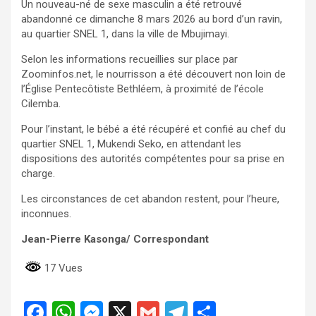
Un nouveau-né de sexe masculin a été retrouvé
abandonné ce dimanche 8 mars 2026 au bord d’un ravin,
au quartier SNEL 1, dans la ville de Mbujimayi.
Selon les informations recueillies sur place par
Zoominfos.net, le nourrisson a été découvert non loin de
l’Église Pentecôtiste Bethléem, à proximité de l’école
Cilemba.
Pour l’instant, le bébé a été récupéré et confié au chef du
quartier SNEL 1, Mukendi Seko, en attendant les
dispositions des autorités compétentes pour sa prise en
charge.
Les circonstances de cet abandon restent, pour l’heure,
inconnues.
Jean-Pierre Kasonga/ Correspondant
17 Vues
F
W
M
X
G
T
P