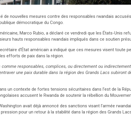
é de nouvelles mesures contre des responsables rwandais accusés d
épublique démocratique du Congo.
méricaine, Marco Rubio, a déclaré ce vendredi que les États-Unis re
usieurs hauts responsables rwandais impliqués dans ce soutien pré
crétaire d’État américain a indiqué que ces mesures visent toute 
s efforts de paix dans la région.
és comme responsables, complices, ou directement ou indirectemen
 entraver une paix durable dans la région des Grands Lacs subiront 
dans un contexte de fortes tensions sécuritaires dans l’est de la Ré
ongolaises accusent le Rwanda de soutenir la rébellion du Mouveme
 Washington avait déjà annoncé des sanctions visant l’armée rwandai
pression pour un retour à la stabilité dans la région des Grands Lacs