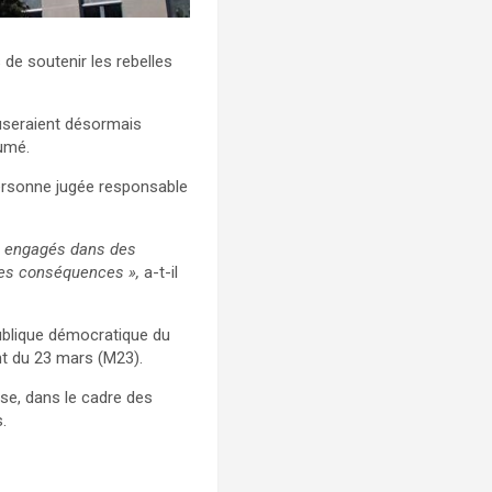
e soutenir les rebelles
fuseraient désormais
sumé.
personne jugée responsable
t engagés dans des
des conséquences »,
a-t-il
publique démocratique du
nt du 23 mars (M23).
se, dans le cadre des
.