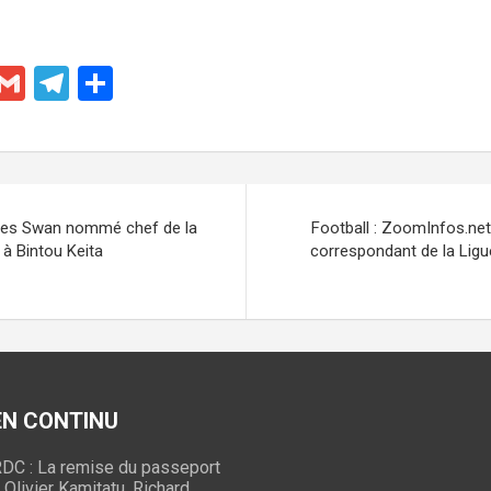
X
G
T
P
m
el
ar
ail
e
ta
gr
g
a
er
mes Swan nommé chef de la
Football : ZoomInfos.net
m
 Bintou Keita
correspondant de la Ligu
 EN CONTINU
DC : La remise du passeport
 Olivier Kamitatu, Richard