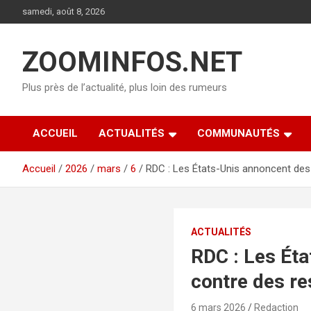
Aller
samedi, août 8, 2026
au
contenu
ZOOMINFOS.NET
Plus près de l’actualité, plus loin des rumeurs
ACCUEIL
ACTUALITÉS
COMMUNAUTÉS
Accueil
2026
mars
6
RDC : Les États-Unis annoncent des 
ACTUALITÉS
RDC : Les Éta
contre des r
6 mars 2026
Redaction