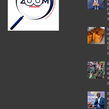
K
p
d
8
M
n
i
l
8
R
n
a
s
8
F
a
d
C