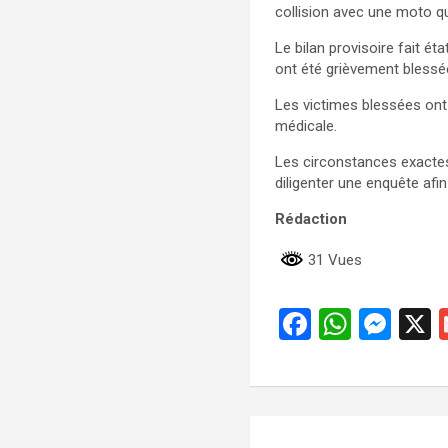
collision avec une moto q
Le bilan provisoire fait 
ont été grièvement blessée
Les victimes blessées ont
médicale.
Les circonstances exactes
diligenter une enquête afi
Rédaction
31 Vues
F
W
M
a
h
es
ce
at
se
b
s
n
Navigation