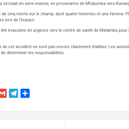
ui circulait en sens inverse, en provenance de Mfukumba vers Kanan
état de cinq morts sur le champ, dont quatre hommes et une femme. P
s lors de l’impact.
 été évacuées en urgence vers le centre de santé de Matamba pour 
 de cet accident ne sont pas encore clairement établies. Les autorit
n de déterminer les responsabilités.
X
G
T
P
m
el
ar
ail
e
ta
gr
g