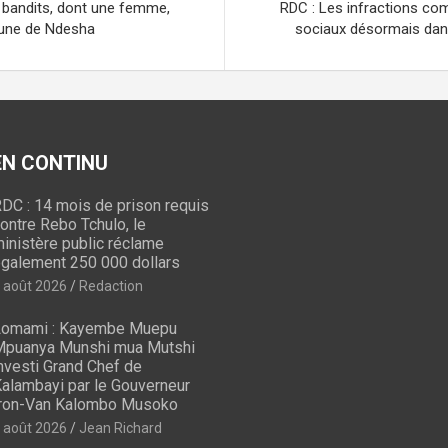
a
er
 bandits, dont une femme,
RDC : Les infractions co
m
une de Ndesha
sociaux désormais dans 
 EN CONTINU
DC : 14 mois de prison requis
ontre Rebo Tchulo, le
inistère public réclame
galement 250 000 dollars
 août 2026
Redaction
omami : Kayembe Muepu
puanya Munshi mua Mutshi
nvesti Grand Chef de
alambayi par le Gouverneur
ron-Van Kalombo Musoko
 août 2026
Jean Richard