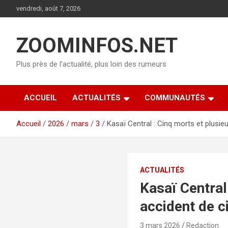
Aller
vendredi, août 7, 2026
au
contenu
ZOOMINFOS.NET
Plus près de l’actualité, plus loin des rumeurs
ACCUEIL
ACTUALITÉS
COMMUNAUTÉS
Accueil
2026
mars
3
Kasaï Central : Cinq morts et plusi
ACTUALITÉS
Kasaï Central
accident de c
3 mars 2026
Redaction