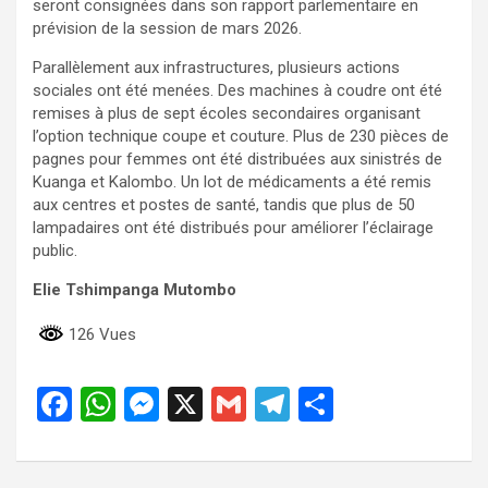
seront consignées dans son rapport parlementaire en
prévision de la session de mars 2026.
Parallèlement aux infrastructures, plusieurs actions
sociales ont été menées. Des machines à coudre ont été
remises à plus de sept écoles secondaires organisant
l’option technique coupe et couture. Plus de 230 pièces de
pagnes pour femmes ont été distribuées aux sinistrés de
Kuanga et Kalombo. Un lot de médicaments a été remis
aux centres et postes de santé, tandis que plus de 50
lampadaires ont été distribués pour améliorer l’éclairage
public.
Elie Tshimpanga Mutombo
126 Vues
F
W
M
X
G
T
P
a
h
es
m
el
ar
ce
at
se
ail
e
ta