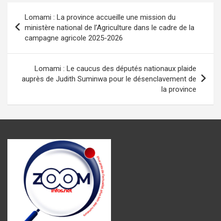
b
s
n
gr
g
Navigation
Lomami : La province accueille une mission du
o
A
g
a
er
de
ministère national de l’Agriculture dans le cadre de la
o
p
er
m
campagne agricole 2025-2026
l’article
k
p
Lomami : Le caucus des députés nationaux plaide
auprès de Judith Suminwa pour le désenclavement de
la province