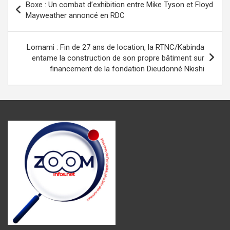
Boxe : Un combat d’exhibition entre Mike Tyson et Floyd
o
A
g
a
er
de
Mayweather annoncé en RDC
o
p
er
m
l’article
k
p
Lomami : Fin de 27 ans de location, la RTNC/Kabinda
entame la construction de son propre bâtiment sur
financement de la fondation Dieudonné Nkishi