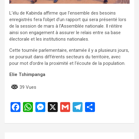
L’élu de Kabinda affirme que l’ensemble des besoins
enregistrés fera l’objet d’un rapport qui sera présenté lors
de la session de mars à l’Assemblée nationale. Il réitère
ainsi son engagement à assurer le relais entre sa base
électorale et les institutions nationales.
Cette tournée parlementaire, entamée il y a plusieurs jours,
se poursuit dans différents secteurs du territoire, avec
pour mot d’ordre la proximité et l’écoute de la population.
Elie
Tshimpanga
39 Vues
F
W
M
X
G
T
P
a
h
es
m
el
ar
ce
at
se
ail
e
ta
b
s
n
gr
g
Navigation