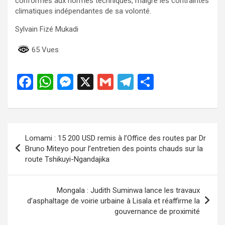
conformes aux normes techniques, malgré les contraintes
climatiques indépendantes de sa volonté.
Sylvain Fizé Mukadi
65 Vues
F
W
M
X
G
T
P
a
h
es
m
el
ar
ce
at
se
ail
e
ta
b
s
n
gr
g
Navigation
Lomami : 15 200 USD remis à l’Office des routes par Dr
o
A
g
a
er
de
Bruno Miteyo pour l’entretien des points chauds sur la
o
p
er
m
route Tshikuyi-Ngandajika
l’article
k
p
Mongala : Judith Suminwa lance les travaux
d’asphaltage de voirie urbaine à Lisala et réaffirme la
gouvernance de proximité