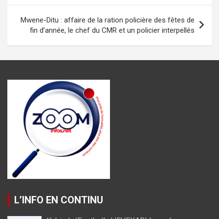
o
p
er
m
l’article
k
p
Mwene-Ditu : affaire de la ration policière des fêtes de
fin d’année, le chef du CMR et un policier interpellés
L’INFO EN CONTINU