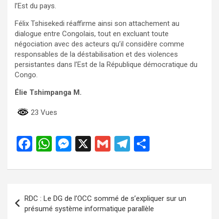
l’Est du pays.
Félix Tshisekedi réaffirme ainsi son attachement au
dialogue entre Congolais, tout en excluant toute
négociation avec des acteurs qu’il considère comme
responsables de la déstabilisation et des violences
persistantes dans l’Est de la République démocratique du
Congo.
Élie Tshimpanga M.
23 Vues
F
W
M
X
G
T
P
a
h
es
m
el
ar
ce
at
se
ail
e
ta
b
s
n
gr
g
Navigation
RDC : Le DG de l’OCC sommé de s’expliquer sur un
o
A
g
a
er
de
présumé système informatique parallèle