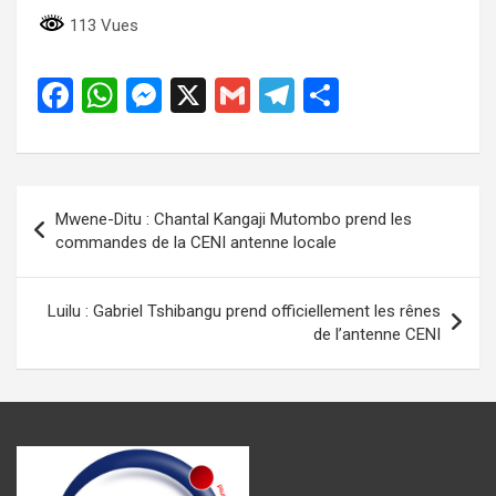
113 Vues
F
W
M
X
G
T
P
a
h
es
m
el
ar
ce
at
se
ail
e
ta
b
s
n
gr
g
Navigation
Mwene-Ditu : Chantal Kangaji Mutombo prend les
o
A
g
a
er
de
commandes de la CENI antenne locale
o
p
er
m
l’article
k
p
Luilu : Gabriel Tshibangu prend officiellement les rênes
de l’antenne CENI