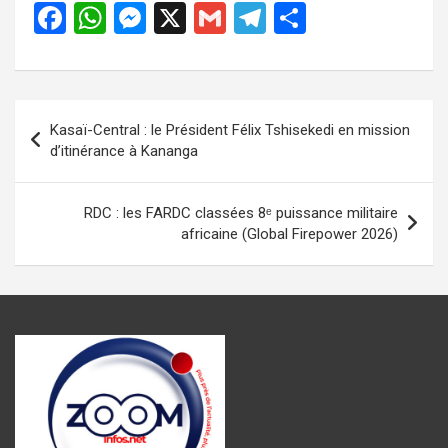
F
W
M
X
G
T
P
a
h
es
m
el
ar
ce
at
se
ail
e
ta
b
s
n
gr
g
Navigation
Kasaï-Central : le Président Félix Tshisekedi en mission
o
A
g
a
er
de
d’itinérance à Kananga
o
p
er
m
l’article
k
p
RDC : les FARDC classées 8ᵉ puissance militaire
africaine (Global Firepower 2026)