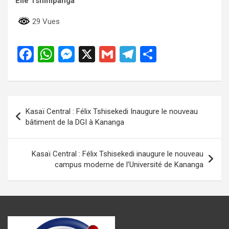
Élie Tshimpanga
29 Vues
F
W
M
X
G
T
P
a
h
es
m
el
ar
ce
at
se
ail
e
ta
b
s
n
gr
g
Navigation
Kasaï Central : Félix Tshisekedi Inaugure le nouveau
o
A
g
a
er
de
bâtiment de la DGI à Kananga
o
p
er
m
l’article
k
p
Kasaï Central : Félix Tshisekedi inaugure le nouveau
campus moderne de l’Université de Kananga