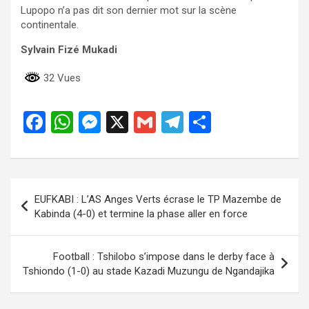
Lupopo n’a pas dit son dernier mot sur la scène
continentale.
Sylvain Fizé Mukadi
32 Vues
F
W
M
X
G
T
P
a
h
es
m
el
ar
ce
at
se
ail
e
ta
b
s
n
gr
g
Navigation
EUFKABI : L’AS Anges Verts écrase le TP Mazembe de
o
A
g
a
er
de
Kabinda (4-0) et termine la phase aller en force
o
p
er
m
l’article
k
p
Football : Tshilobo s’impose dans le derby face à
Tshiondo (1-0) au stade Kazadi Muzungu de Ngandajika