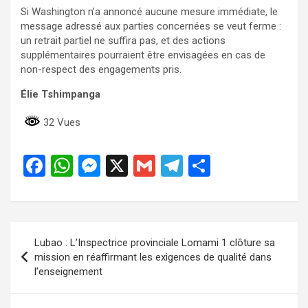
Si Washington n’a annoncé aucune mesure immédiate, le
message adressé aux parties concernées se veut ferme :
un retrait partiel ne suffira pas, et des actions
supplémentaires pourraient être envisagées en cas de
non-respect des engagements pris.
Élie Tshimpanga
32 Vues
F
W
M
X
G
T
P
a
h
es
m
el
ar
ce
at
se
ail
e
ta
b
s
n
gr
g
Navigation
Lubao : L’Inspectrice provinciale Lomami 1 clôture sa
o
A
g
a
er
de
mission en réaffirmant les exigences de qualité dans
o
p
er
m
l’enseignement
l’article
k
p