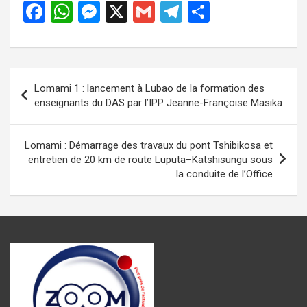
F
W
M
X
G
T
P
a
h
es
m
el
ar
ce
at
se
ail
e
ta
b
s
n
gr
g
Navigation
Lomami 1 : lancement à Lubao de la formation des
o
A
g
a
er
de
enseignants du DAS par l’IPP Jeanne-Françoise Masika
o
p
er
m
l’article
k
p
Lomami : Démarrage des travaux du pont Tshibikosa et
entretien de 20 km de route Luputa–Katshisungu sous
la conduite de l’Office