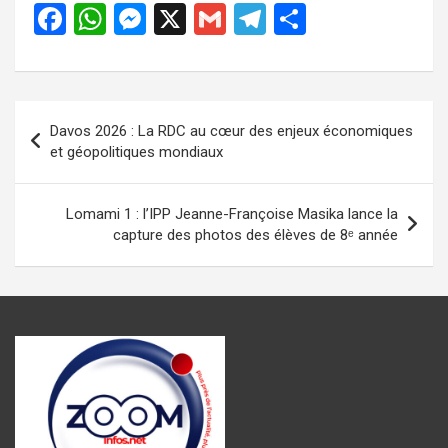
F
W
M
X
G
T
P
a
h
es
m
el
ar
ce
at
se
ail
e
ta
b
s
n
gr
g
Navigation
Davos 2026 : La RDC au cœur des enjeux économiques
o
A
g
a
er
de
et géopolitiques mondiaux
o
p
er
m
l’article
k
p
Lomami 1 : l’IPP Jeanne-Françoise Masika lance la
capture des photos des élèves de 8ᵉ année