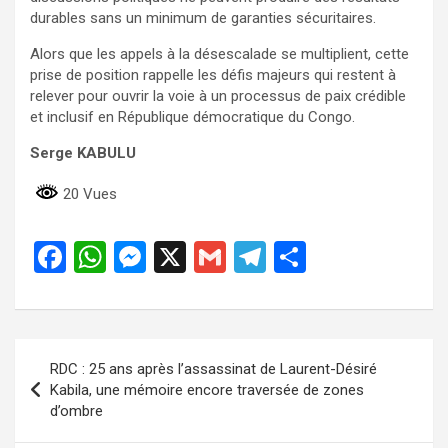
durables sans un minimum de garanties sécuritaires.
Alors que les appels à la désescalade se multiplient, cette
prise de position rappelle les défis majeurs qui restent à
relever pour ouvrir la voie à un processus de paix crédible
et inclusif en République démocratique du Congo.
Serge KABULU
20 Vues
F
W
M
X
G
T
P
a
h
es
m
el
ar
ce
at
se
ail
e
ta
b
s
n
gr
g
Navigation
RDC : 25 ans après l’assassinat de Laurent-Désiré
o
A
g
a
er
de
Kabila, une mémoire encore traversée de zones
o
p
er
m
d’ombre
l’article