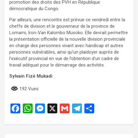
promotion des droits des PVH en République
démocratique du Congo.
Par ailleurs, une rencontre est prévue ce vendredi entre la
cheffe de division et le gouverneur de la province de
Lomami, Iron-Van Kalombo Musoko. Elle devrait permettre
la présentation officielle de la nouvelle division provinciale
en charge des personnes vivant avec handicap et autres
personnes vulnérables, ainsi qu’un plaidoyer auprès de
l’exécutif provincial en vue de l’obtention d’un cadre de
travail adéquat pour le démarrage des activités.
Sylvain Fizé Mukadi
192 Vues
F
W
M
X
G
T
P
a
h
es
m
el
ar
ce
at
se
ail
e
ta
b
s
n
gr
g