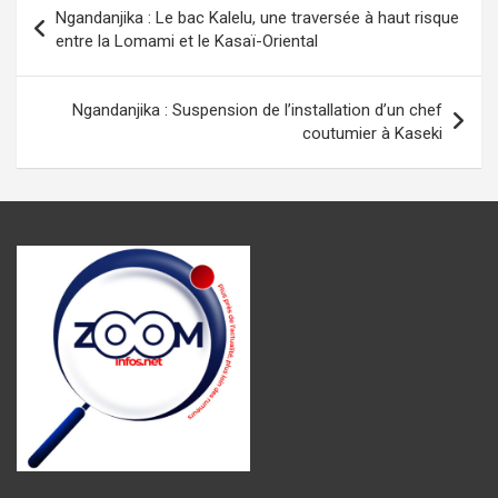
Navigation
Ngandanjika : Le bac Kalelu, une traversée à haut risque
o
A
g
a
er
de
entre la Lomami et le Kasaï-Oriental
o
p
er
m
l’article
k
p
Ngandanjika : Suspension de l’installation d’un chef
coutumier à Kaseki