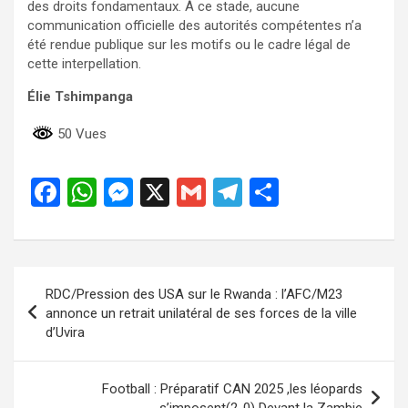
des droits fondamentaux. À ce stade, aucune
communication officielle des autorités compétentes n’a
été rendue publique sur les motifs ou le cadre légal de
cette interpellation.
Élie Tshimpanga
50 Vues
F
W
M
X
G
T
P
a
h
es
m
el
ar
ce
at
se
ail
e
ta
b
s
n
gr
g
Navigation
RDC/Pression des USA sur le Rwanda : l’AFC/M23
o
A
g
a
er
de
annonce un retrait unilatéral de ses forces de la ville
o
p
er
m
d’Uvira
l’article
k
p
Football : Préparatif CAN 2025 ,les léopards
s’imposent(2-0) Devant la Zambie