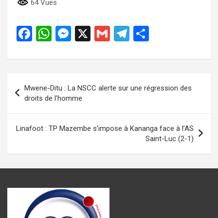
64 Vues
F
W
M
X
G
T
P
a
h
es
m
el
ar
ce
at
se
ail
e
ta
b
s
n
gr
g
Navigation
Mwene-Ditu : La NSCC alerte sur une régression des
o
A
g
a
er
de
droits de l’homme
o
p
er
m
l’article
k
p
Linafoot : TP Mazembe s’impose à Kananga face à l’AS
Saint-Luc (2-1)