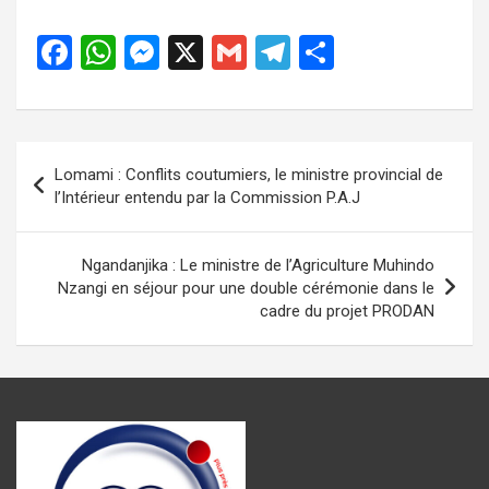
F
W
M
X
G
T
P
a
h
es
m
el
ar
ce
at
se
ail
e
ta
b
s
n
gr
g
Navigation
Lomami : Conflits coutumiers, le ministre provincial de
o
A
g
a
er
de
l’Intérieur entendu par la Commission P.A.J
o
p
er
m
l’article
k
p
Ngandanjika : Le ministre de l’Agriculture Muhindo
Nzangi en séjour pour une double cérémonie dans le
cadre du projet PRODAN