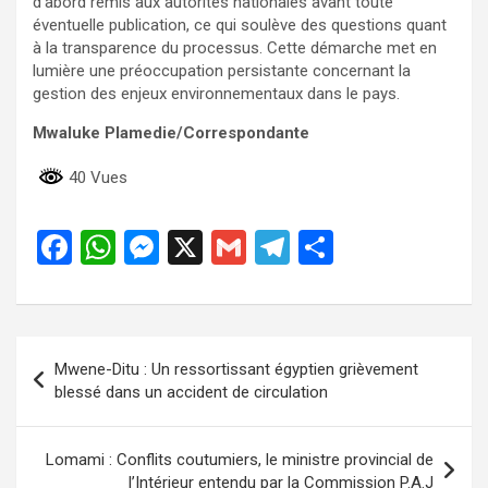
d’abord remis aux autorités nationales avant toute
éventuelle publication, ce qui soulève des questions quant
à la transparence du processus. Cette démarche met en
lumière une préoccupation persistante concernant la
gestion des enjeux environnementaux dans le pays.
Mwaluke Plamedie/Correspondante
40 Vues
F
W
M
X
G
T
P
a
h
es
m
el
ar
ce
at
se
ail
e
ta
b
s
n
gr
g
Navigation
Mwene-Ditu : Un ressortissant égyptien grièvement
o
A
g
a
er
de
blessé dans un accident de circulation
o
p
er
m
l’article
k
p
Lomami : Conflits coutumiers, le ministre provincial de
l’Intérieur entendu par la Commission P.A.J